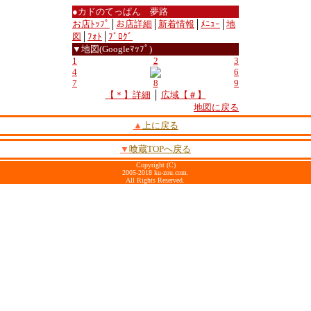
●カドのてっぱん 夢路
お店ﾄｯﾌﾟ
│
お店詳細
│
新着情報
│
ﾒﾆｭｰ
│
地
図
│
ﾌｫﾄ
│
ﾌﾞﾛｸﾞ
▼地図(Googleﾏｯﾌﾟ)
1
2
3
4
6
7
8
9
【＊】詳細
│
広域【＃】
地図に戻る
▲
上に戻る
▼
喰蔵TOPへ戻る
Copyright (C)
2005-2018 ku-zou.com.
All Rights Reserved.