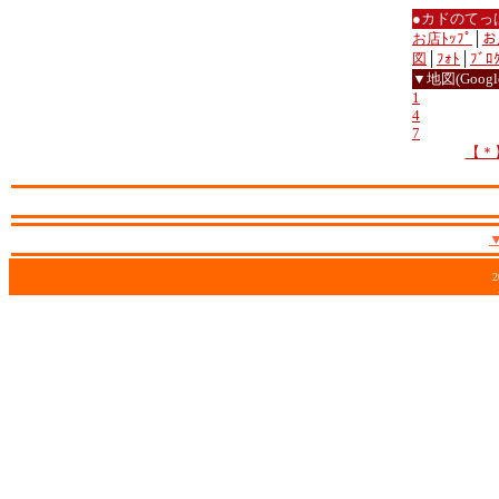
●カドのてっ
お店ﾄｯﾌﾟ
│
お
図
│
ﾌｫﾄ
│
ﾌﾞﾛ
▼地図(Google
1
4
7
【＊
2