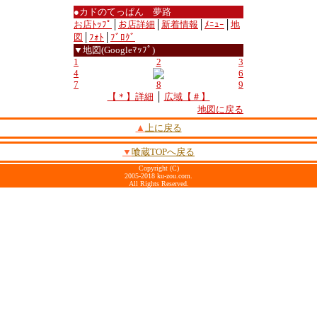
●カドのてっぱん 夢路
お店ﾄｯﾌﾟ
│
お店詳細
│
新着情報
│
ﾒﾆｭｰ
│
地
図
│
ﾌｫﾄ
│
ﾌﾞﾛｸﾞ
▼地図(Googleﾏｯﾌﾟ)
1
2
3
4
6
7
8
9
【＊】詳細
│
広域【＃】
地図に戻る
▲
上に戻る
▼
喰蔵TOPへ戻る
Copyright (C)
2005-2018 ku-zou.com.
All Rights Reserved.