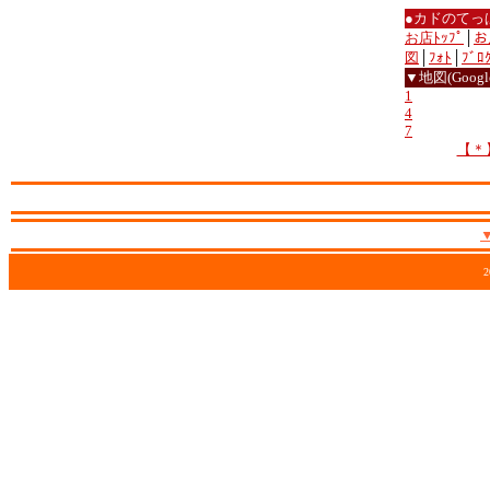
●カドのてっ
お店ﾄｯﾌﾟ
│
お
図
│
ﾌｫﾄ
│
ﾌﾞﾛ
▼地図(Google
1
4
7
【＊
2