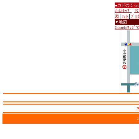
●カドのてっ
お店ﾄｯﾌﾟ
│
お
図
│
ﾌｫﾄ
│
ﾌﾞﾛ
▼地図
Googleﾏｯﾌ
2