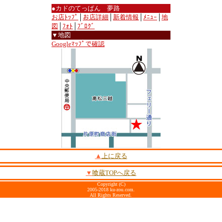
●カドのてっぱん 夢路
お店ﾄｯﾌﾟ
│
お店詳細
│
新着情報
│
ﾒﾆｭｰ
│
地
図
│
ﾌｫﾄ
│
ﾌﾞﾛｸﾞ
▼地図
Googleﾏｯﾌﾟで確認
▲
上に戻る
▼
喰蔵TOPへ戻る
Copyright (C)
2005-2018 ku-zou.com.
All Rights Reserved.