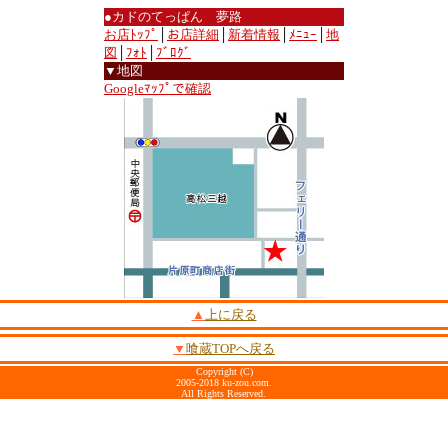
●カドのてっぱん 夢路
お店ﾄｯﾌﾟ
│
お店詳細
│
新着情報
│
ﾒﾆｭｰ
│
地
図
│
ﾌｫﾄ
│
ﾌﾞﾛｸﾞ
▼地図
Googleﾏｯﾌﾟで確認
▲
上に戻る
▼
喰蔵TOPへ戻る
Copyright (C)
2005-2018 ku-zou.com.
All Rights Reserved.