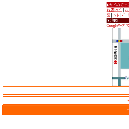
●カドのてっ
お店ﾄｯﾌﾟ
│
お
図
│
ﾌｫﾄ
│
ﾌﾞﾛ
▼地図
Googleﾏｯﾌ
2