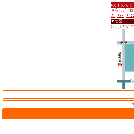
●カドのてっ
お店ﾄｯﾌﾟ
│
お
図
│
ﾌｫﾄ
│
ﾌﾞﾛ
▼地図
Googleﾏｯﾌ
2