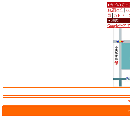
●カドのてっ
お店ﾄｯﾌﾟ
│
お
図
│
ﾌｫﾄ
│
ﾌﾞﾛ
▼地図
Googleﾏｯﾌ
2