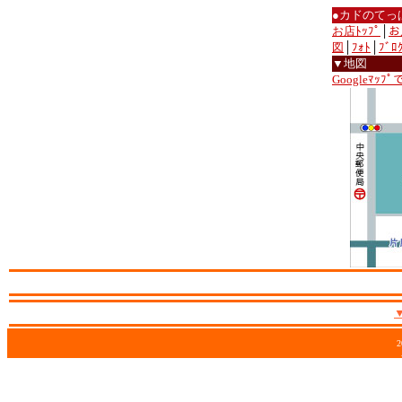
●カドのてっ
お店ﾄｯﾌﾟ
│
お
図
│
ﾌｫﾄ
│
ﾌﾞﾛ
▼地図
Googleﾏｯﾌ
2