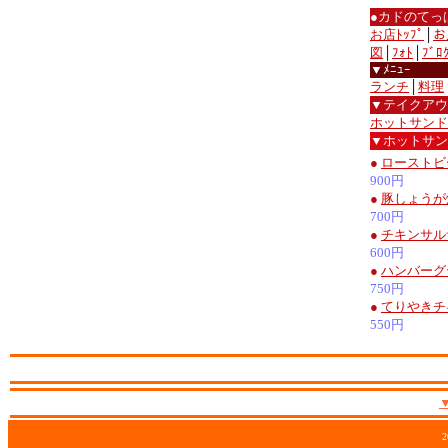
●カドのてっ
お店ﾄｯﾌﾟ
│
お
図
│
ﾌｫﾄ
│
ﾌﾞﾛ
▼ﾒﾆｭｰ
ランチ
│
料理
▼テイクアウ
ホットサンド
▼ホットサン
●
ローストビ
900円
●
豚しょうが
700円
●
チキンサル
600円
●
ハンバーグ
750円
●
てりやきチ
550円
2