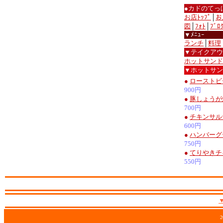
●カドのてっ
お店ﾄｯﾌﾟ
│
お
図
│
ﾌｫﾄ
│
ﾌﾞﾛ
▼ﾒﾆｭｰ
ランチ
│
料理
▼テイクアウ
ホットサンド
▼ホットサン
●
ローストビ
900円
●
豚しょうが
700円
●
チキンサル
600円
●
ハンバーグ
750円
●
てりやきチ
550円
2