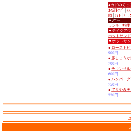
●カドのてっ
お店ﾄｯﾌﾟ
│
お
図
│
ﾌｫﾄ
│
ﾌﾞﾛ
▼ﾒﾆｭｰ
ランチ
│
料理
▼テイクアウ
ホットサンド
▼ホットサン
●
ローストビ
900円
●
豚しょうが
700円
●
チキンサル
600円
●
ハンバーグ
750円
●
てりやきチ
550円
2