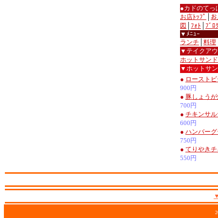
●カドのてっ
お店ﾄｯﾌﾟ
│
お
図
│
ﾌｫﾄ
│
ﾌﾞﾛ
▼ﾒﾆｭｰ
ランチ
│
料理
▼テイクアウ
ホットサンド
▼ホットサン
●
ローストビ
900円
●
豚しょうが
700円
●
チキンサル
600円
●
ハンバーグ
750円
●
てりやきチ
550円
2