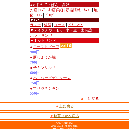
●カドのてっぱん 夢路
お店ﾄｯﾌﾟ
│
お店詳細
│
新着情報
│
ﾒﾆｭｰ
│
地
図
│
ﾌｫﾄ
│
ﾌﾞﾛｸﾞ
▼ﾒﾆｭｰ
ランチ
│
料理
│
コース
│
ドリンク
▼テイクアウト [火・水・金・土 限定］
ホットサンド
▼ホットサンド
●
ローストビーフ
900円
●
豚しょうが焼
700円
●
チキンサルサ
600円
●
ハンバーグデミソース
750円
●
てりやきチキン
550円
▲
上に戻る
▲
上に戻る
▼
喰蔵TOPへ戻る
Copyright (C)
2005-2018 ku-zou.com.
All Rights Reserved.