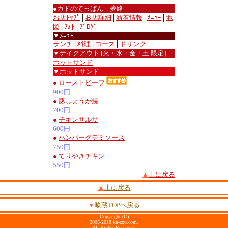
●カドのてっぱん 夢路
お店ﾄｯﾌﾟ
│
お店詳細
│
新着情報
│
ﾒﾆｭｰ
│
地
図
│
ﾌｫﾄ
│
ﾌﾞﾛｸﾞ
▼ﾒﾆｭｰ
ランチ
│
料理
│
コース
│
ドリンク
▼テイクアウト [火・水・金・土 限定］
ホットサンド
▼ホットサンド
●
ローストビーフ
900円
●
豚しょうが焼
700円
●
チキンサルサ
600円
●
ハンバーグデミソース
750円
●
てりやきチキン
550円
▲
上に戻る
▲
上に戻る
▼
喰蔵TOPへ戻る
Copyright (C)
2005-2018 ku-zou.com.
All Rights Reserved.