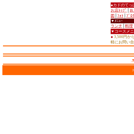
●カドのてっ
お店ﾄｯﾌﾟ
│
お
図
│
ﾌｫﾄ
│
ﾌﾞﾛ
▼ﾒﾆｭｰ
ランチ
│
料理
▼コースメニ
●
3,500円
軽にお問い合
2