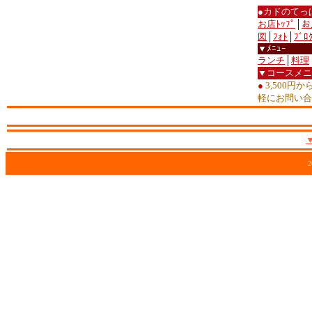
●カドのてっ
お店ﾄｯﾌﾟ
│
お
図
│
ﾌｫﾄ
│
ﾌﾞﾛ
▼ﾒﾆｭｰ
ランチ
│
料理
▼コースメニ
●
3,500円
軽にお問い合
2