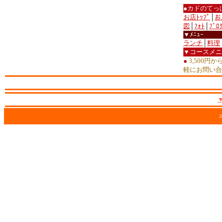
●カドのてっ
お店ﾄｯﾌﾟ
│
お
図
│
ﾌｫﾄ
│
ﾌﾞﾛ
▼ﾒﾆｭｰ
ランチ
│
料理
▼コースメニ
●
3,500円
軽にお問い合
2