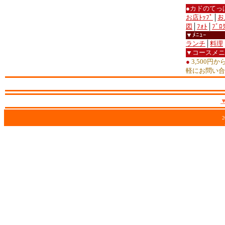
●カドのてっ
お店ﾄｯﾌﾟ
│
お
図
│
ﾌｫﾄ
│
ﾌﾞﾛ
▼ﾒﾆｭｰ
ランチ
│
料理
▼コースメニ
●
3,500円
軽にお問い合
2