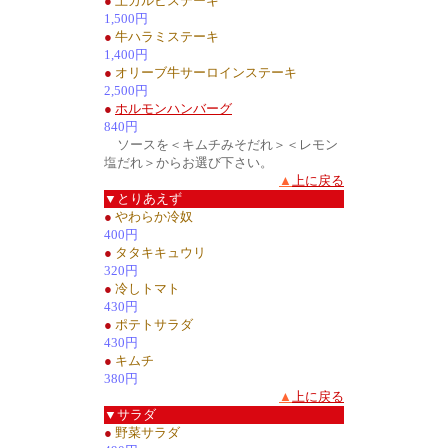
●
上カルビステーキ
1,500円
●
牛ハラミステーキ
1,400円
●
オリーブ牛サーロインステーキ
2,500円
●
ホルモンハンバーグ
840円
ソースを＜キムチみそだれ＞＜レモン
塩だれ＞からお選び下さい。
▲
上に戻る
▼とりあえず
●
やわらか冷奴
400円
●
タタキキュウリ
320円
●
冷しトマト
430円
●
ポテトサラダ
430円
●
キムチ
380円
▲
上に戻る
▼サラダ
●
野菜サラダ