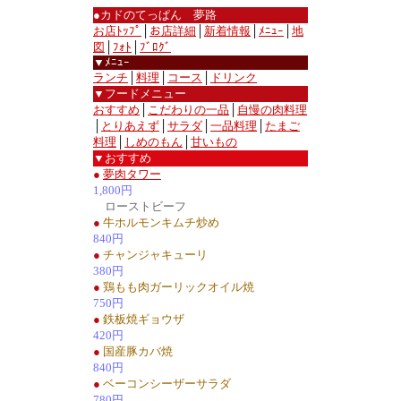
●カドのてっぱん 夢路
お店ﾄｯﾌﾟ
│
お店詳細
│
新着情報
│
ﾒﾆｭｰ
│
地
図
│
ﾌｫﾄ
│
ﾌﾞﾛｸﾞ
▼ﾒﾆｭｰ
ランチ
│
料理
│
コース
│
ドリンク
▼フードメニュー
おすすめ
│
こだわりの一品
│
自慢の肉料理
│
とりあえず
│
サラダ
│
一品料理
│
たまご
料理
│
しめのもん
│
甘いもの
▼おすすめ
●
夢肉タワー
1,800円
ローストビーフ
●
牛ホルモンキムチ炒め
840円
●
チャンジャキューリ
380円
●
鶏もも肉ガーリックオイル焼
750円
●
鉄板焼ギョウザ
420円
●
国産豚カバ焼
840円
●
ベーコンシーザーサラダ
780円