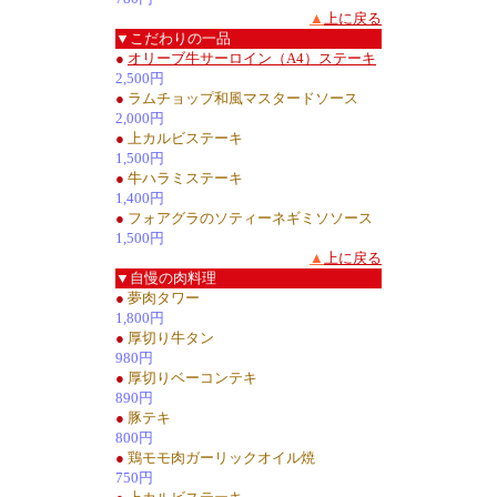
▲
上に戻る
▼こだわりの一品
●
オリーブ牛サーロイン（A4）ステーキ
2,500円
●
ラムチョップ和風マスタードソース
2,000円
●
上カルビステーキ
1,500円
●
牛ハラミステーキ
1,400円
●
フォアグラのソティーネギミソソース
1,500円
▲
上に戻る
▼自慢の肉料理
●
夢肉タワー
1,800円
●
厚切り牛タン
980円
●
厚切りベーコンテキ
890円
●
豚テキ
800円
●
鶏モモ肉ガーリックオイル焼
750円