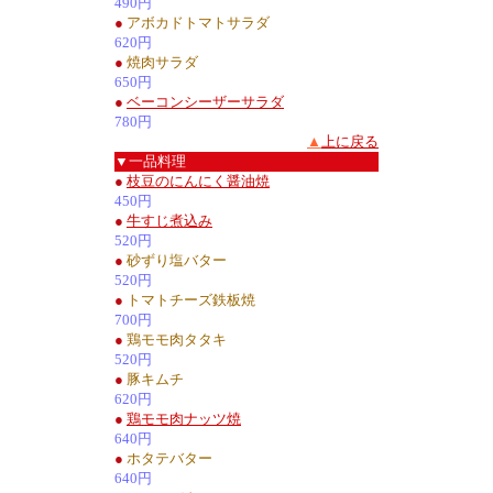
490円
●
アボカドトマトサラダ
620円
●
焼肉サラダ
650円
●
ベーコンシーザーサラダ
780円
▲
上に戻る
▼一品料理
●
枝豆のにんにく醤油焼
450円
●
牛すじ煮込み
520円
●
砂ずり塩バター
520円
●
トマトチーズ鉄板焼
700円
●
鶏モモ肉タタキ
520円
●
豚キムチ
620円
●
鶏モモ肉ナッツ焼
640円
●
ホタテバター
640円