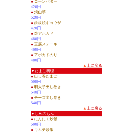
●
コーンバター
420円
●
焼山芋
520円
●
鉄板焼ギョウザ
420円
●
焼アボカド
480円
●
豆腐ステーキ
460円
●
アボカドのり
480円
▲
上に戻る
▼たまご料理
●
出し巻たまご
500円
●
明太子出し巻き
540円
●
チーズ出し巻き
540円
▲
上に戻る
▼しめのもん
●
にんにく炒飯
500円
●
キムチ炒飯