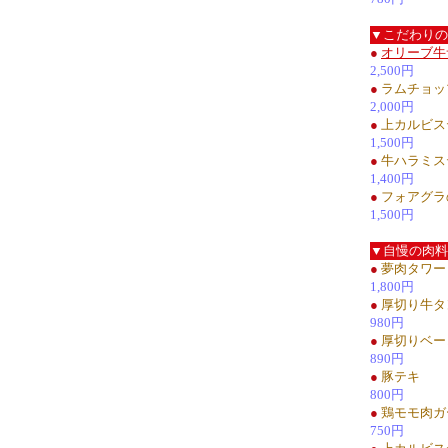
▼こだわりの
●
オリーブ牛
2,500円
●
ラムチョッ
2,000円
●
上カルビス
1,500円
●
牛ハラミス
1,400円
●
フォアグラ
1,500円
▼自慢の肉料
●
夢肉タワー
1,800円
●
厚切り牛タ
980円
●
厚切りベー
890円
●
豚テキ
800円
●
鶏モモ肉ガ
750円