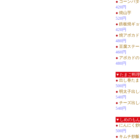
●
コーンバタ
420円
●
焼山芋
520円
●
鉄板焼ギョ
420円
●
焼アボカド
480円
●
豆腐ステー
460円
●
アボカドの
480円
▼たまご料理
●
出し巻たま
500円
●
明太子出し
540円
●
チーズ出し
540円
▼しめのもん
●
にんにく炒
500円
●
キムチ炒飯