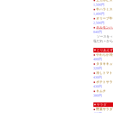
●
上カルビス
1,500円
●
牛ハラミス
1,400円
●
オリーブ牛
2,500円
●
ホルモンハ
840円
ソースを＜
塩だれ＞から
▼とりあえず
●
やわらか冷
400円
●
タタキキュ
320円
●
冷しトマト
430円
●
ポテトサラ
430円
●
キムチ
380円
▼サラダ
●
野菜サラダ