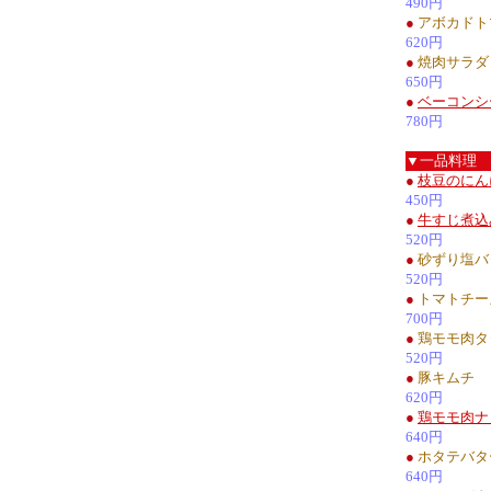
490円
●
アボカドト
620円
●
焼肉サラダ
650円
●
ベーコンシ
780円
▼一品料理
●
枝豆のにん
450円
●
牛すじ煮込
520円
●
砂ずり塩バ
520円
●
トマトチー
700円
●
鶏モモ肉タ
520円
●
豚キムチ
620円
●
鶏モモ肉ナ
640円
●
ホタテバタ
640円