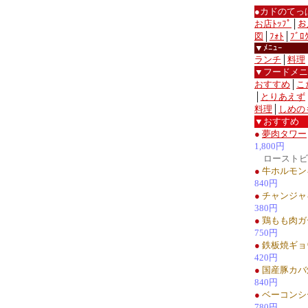
●カドのてっ
お店ﾄｯﾌﾟ
│
お
図
│
ﾌｫﾄ
│
ﾌﾞﾛ
▼ﾒﾆｭｰ
ランチ
│
料理
▼フードメニ
おすすめ
│
こ
│
とりあえず
料理
│
しめの
▼おすすめ
●
夢肉タワー
1,800円
ローストビ
●
牛ホルモン
840円
●
チャンジャ
380円
●
鶏もも肉ガ
750円
●
鉄板焼ギョ
420円
●
国産豚カバ
840円
●
ベーコンシ
780円