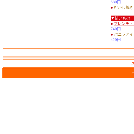
580円
●
むかし焼き
▼甘いもの
●
フレンチト
740円
●
バニラアイ
420円
2