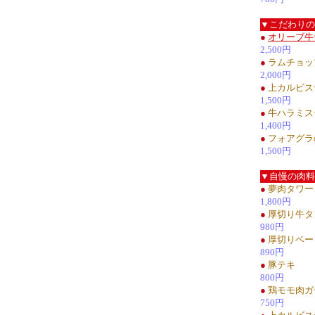
▼こだわりの
●
オリーブ牛
2,500円
●
ラムチョッ
2,000円
●
上カルビス
1,500円
●
牛ハラミス
1,400円
●
フォアグラ
1,500円
▼自慢の肉料
●
夢肉タワー
1,800円
●
厚切り牛タ
980円
●
厚切りベー
890円
●
豚テキ
800円
●
鶏モモ肉ガ
750円