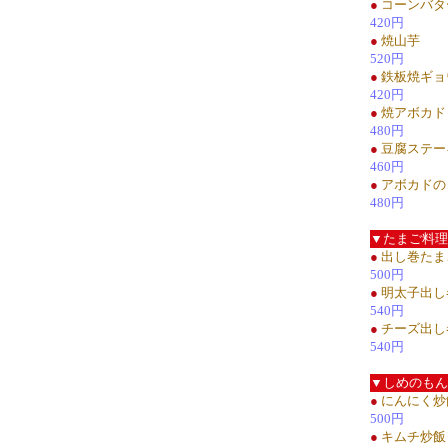
●
コーンバタ
420円
●
焼山芋
520円
●
鉄板焼ギョ
420円
●
焼アボカド
480円
●
豆腐ステー
460円
●
アボカドの
480円
▼たまご料理
●
出し巻たま
500円
●
明太子出し
540円
●
チーズ出し
540円
▼しめのもん
●
にんにく炒
500円
●
キムチ炒飯