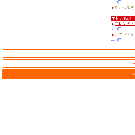
580円
●
むかし焼き
▼甘いもの
●
フレンチト
740円
●
バニラアイ
420円
2