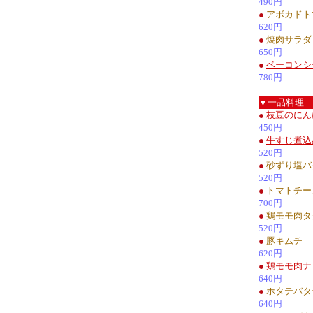
490円
●
アボカドト
620円
●
焼肉サラダ
650円
●
ベーコンシ
780円
▼一品料理
●
枝豆のにん
450円
●
牛すじ煮込
520円
●
砂ずり塩バ
520円
●
トマトチー
700円
●
鶏モモ肉タ
520円
●
豚キムチ
620円
●
鶏モモ肉ナ
640円
●
ホタテバタ
640円