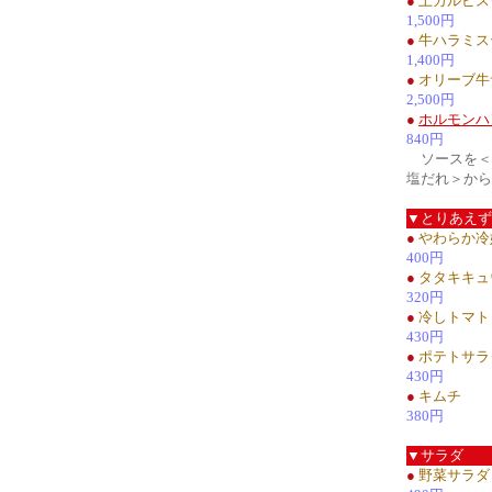
●
上カルビス
1,500円
●
牛ハラミス
1,400円
●
オリーブ牛
2,500円
●
ホルモンハ
840円
ソースを＜
塩だれ＞から
▼とりあえず
●
やわらか冷
400円
●
タタキキュ
320円
●
冷しトマト
430円
●
ポテトサラ
430円
●
キムチ
380円
▼サラダ
●
野菜サラダ