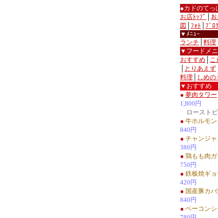
●カドのてっ
お店ﾄｯﾌﾟ
│
お
図
│
ﾌｫﾄ
│
ﾌﾞﾛ
▼ﾒﾆｭｰ
ランチ
│
料理
▼フードメニ
おすすめ
│
こ
│
とりあえず
料理
│
しめの
▼おすすめ
●
夢肉タワー
1,800円
ローストビ
●
牛ホルモン
840円
●
チャンジャ
380円
●
鶏もも肉ガ
750円
●
鉄板焼ギョ
420円
●
国産豚カバ
840円
●
ベーコンシ
780円