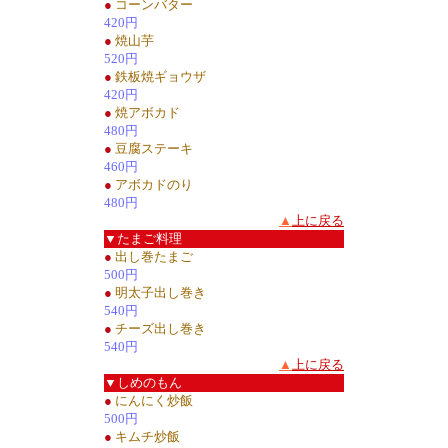
●
コーンバター
420円
●
焼山芋
520円
●
鉄板焼ギョウザ
420円
●
焼アボカド
480円
●
豆腐ステーキ
460円
●
アボカドのり
480円
▲
上に戻る
▼たまご料理
●
出し巻たまご
500円
●
明太子出し巻き
540円
●
チーズ出し巻き
540円
▲
上に戻る
▼しめのもん
●
にんにく炒飯
500円
●
キムチ炒飯