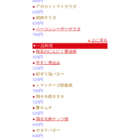
490円
●
アボカドトマトサラダ
620円
●
焼肉サラダ
650円
●
ベーコンシーザーサラダ
780円
▲
上に戻る
▼一品料理
●
枝豆のにんにく醤油焼
450円
●
牛すじ煮込み
520円
●
砂ずり塩バター
520円
●
トマトチーズ鉄板焼
700円
●
鶏モモ肉タタキ
520円
●
豚キムチ
620円
●
鶏モモ肉ナッツ焼
640円
●
ホタテバター
640円