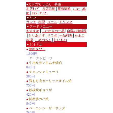
●カドのてっぱん 夢路
お店ﾄｯﾌﾟ
│
お店詳細
│
新着情報
│
ﾒﾆｭｰ
│
地
図
│
ﾌｫﾄ
│
ﾌﾞﾛｸﾞ
▼ﾒﾆｭｰ
ランチ
│
料理
│
コース
│
ドリンク
▼フードメニュー
おすすめ
│
こだわりの一品
│
自慢の肉料理
│
とりあえず
│
サラダ
│
一品料理
│
たまご
料理
│
しめのもん
│
甘いもの
▼おすすめ
●
夢肉タワー
1,800円
ローストビーフ
●
牛ホルモンキムチ炒め
840円
●
チャンジャキューリ
380円
●
鶏もも肉ガーリックオイル焼
750円
●
鉄板焼ギョウザ
420円
●
国産豚カバ焼
840円
●
ベーコンシーザーサラダ
780円