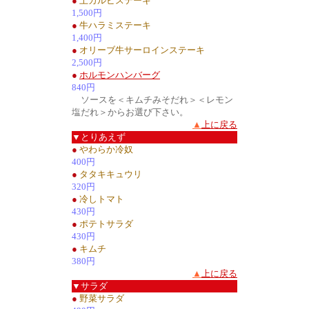
●
上カルビステーキ
1,500円
●
牛ハラミステーキ
1,400円
●
オリーブ牛サーロインステーキ
2,500円
●
ホルモンハンバーグ
840円
ソースを＜キムチみそだれ＞＜レモン
塩だれ＞からお選び下さい。
▲
上に戻る
▼とりあえず
●
やわらか冷奴
400円
●
タタキキュウリ
320円
●
冷しトマト
430円
●
ポテトサラダ
430円
●
キムチ
380円
▲
上に戻る
▼サラダ
●
野菜サラダ