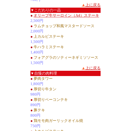
▲
上に戻る
▼こだわりの一品
●
オリーブ牛サーロイン（A4）ステーキ
2,500円
●
ラムチョップ和風マスタードソース
2,000円
●
上カルビステーキ
1,500円
●
牛ハラミステーキ
1,400円
●
フォアグラのソティーネギミソソース
1,500円
▲
上に戻る
▼自慢の肉料理
●
夢肉タワー
1,800円
●
厚切り牛タン
980円
●
厚切りベーコンテキ
890円
●
豚テキ
800円
●
鶏モモ肉ガーリックオイル焼
750円