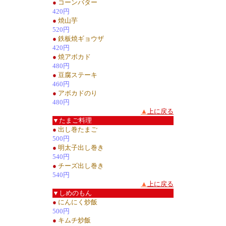
●
コーンバター
420円
●
焼山芋
520円
●
鉄板焼ギョウザ
420円
●
焼アボカド
480円
●
豆腐ステーキ
460円
●
アボカドのり
480円
▲
上に戻る
▼たまご料理
●
出し巻たまご
500円
●
明太子出し巻き
540円
●
チーズ出し巻き
540円
▲
上に戻る
▼しめのもん
●
にんにく炒飯
500円
●
キムチ炒飯