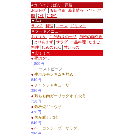
●カドのてっぱん 夢路
お店ﾄｯﾌﾟ
│
お店詳細
│
新着情報
│
ﾒﾆｭｰ
│
地
図
│
ﾌｫﾄ
│
ﾌﾞﾛｸﾞ
▼ﾒﾆｭｰ
ランチ
│
料理
│
コース
│
ドリンク
▼フードメニュー
おすすめ
│
こだわりの一品
│
自慢の肉料理
│
とりあえず
│
サラダ
│
一品料理
│
たまご
料理
│
しめのもん
│
甘いもの
▼おすすめ
●
夢肉タワー
1,800円
ローストビーフ
●
牛ホルモンキムチ炒め
840円
●
チャンジャキューリ
380円
●
鶏もも肉ガーリックオイル焼
750円
●
鉄板焼ギョウザ
420円
●
国産豚カバ焼
840円
●
ベーコンシーザーサラダ
780円