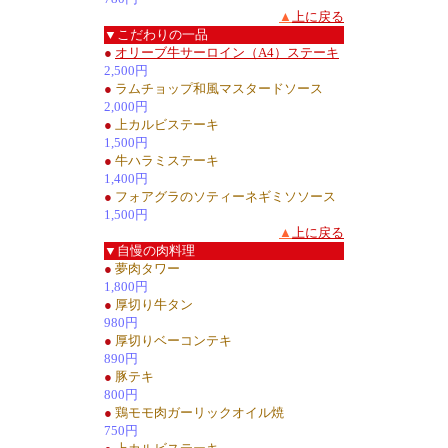
▲
上に戻る
▼こだわりの一品
●
オリーブ牛サーロイン（A4）ステーキ
2,500円
●
ラムチョップ和風マスタードソース
2,000円
●
上カルビステーキ
1,500円
●
牛ハラミステーキ
1,400円
●
フォアグラのソティーネギミソソース
1,500円
▲
上に戻る
▼自慢の肉料理
●
夢肉タワー
1,800円
●
厚切り牛タン
980円
●
厚切りベーコンテキ
890円
●
豚テキ
800円
●
鶏モモ肉ガーリックオイル焼
750円