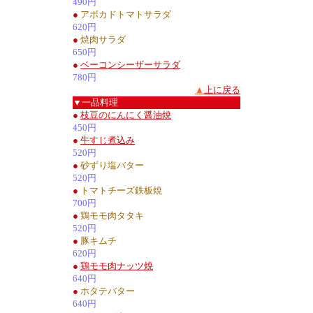
490円
●
アボカドトマトサラダ
620円
●
焼肉サラダ
650円
●
ベーコンシーザーサラダ
780円
▲
上に戻る
▼一品料理
●
枝豆のにんにく醤油焼
450円
●
牛すじ煮込み
520円
●
砂ずり塩バター
520円
●
トマトチーズ鉄板焼
700円
●
鶏モモ肉タタキ
520円
●
豚キムチ
620円
●
鶏モモ肉ナッツ焼
640円
●
ホタテバター
640円