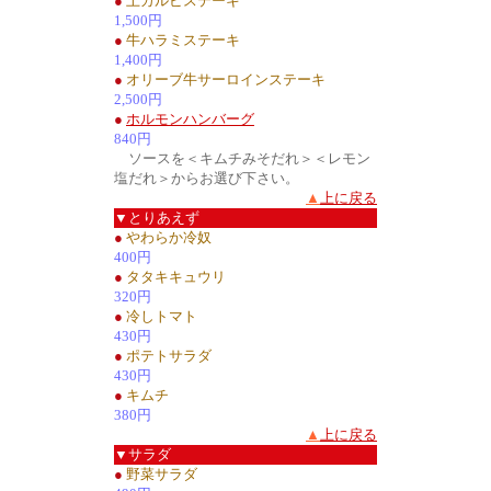
●
上カルビステーキ
1,500円
●
牛ハラミステーキ
1,400円
●
オリーブ牛サーロインステーキ
2,500円
●
ホルモンハンバーグ
840円
ソースを＜キムチみそだれ＞＜レモン
塩だれ＞からお選び下さい。
▲
上に戻る
▼とりあえず
●
やわらか冷奴
400円
●
タタキキュウリ
320円
●
冷しトマト
430円
●
ポテトサラダ
430円
●
キムチ
380円
▲
上に戻る
▼サラダ
●
野菜サラダ