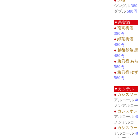
●
虎徹
シングル
38
ダブル
580円
▼果実酒
●
南高梅酒
380円
●
緑茶梅酒
480円
●
越後鶴亀 
480円
●
梅乃宿 あ
580円
●
梅乃宿 ゆ
580円
▼カクテル
●
カシスソー
アルコール
4
ノンアルコ
●
カシスオレ
アルコール
4
ノンアルコ
●
カシスウー
アルコール
4