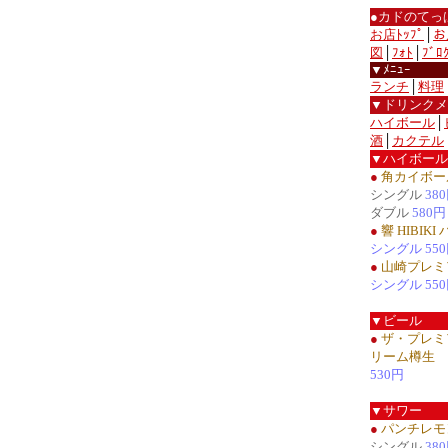
●カドのてっ
お店ﾄｯﾌﾟ
│
お
図
│
ﾌｫﾄ
│
ﾌﾞﾛ
▼ﾒﾆｭｰ
ランチ
│
料理
▼ドリンクメ
ハイボール
│
酒
│
カクテル
▼ハイボール
●
角カイボー
シングル
38
ダブル
580円
●
響 HIBIK
シングル 55
●
山崎プレミ
シングル 55
▼ビール
●
ザ・プレミ
リーム樽生
530円
▼サワー
●
パンチレモ
シングル
38