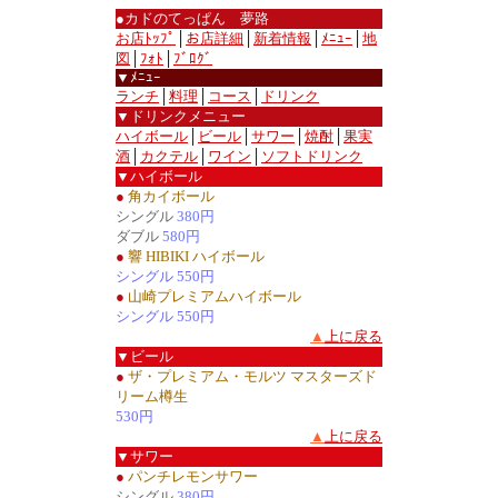
●カドのてっぱん 夢路
お店ﾄｯﾌﾟ
│
お店詳細
│
新着情報
│
ﾒﾆｭｰ
│
地
図
│
ﾌｫﾄ
│
ﾌﾞﾛｸﾞ
▼ﾒﾆｭｰ
ランチ
│
料理
│
コース
│
ドリンク
▼ドリンクメニュー
ハイボール
│
ビール
│
サワー
│
焼酎
│
果実
酒
│
カクテル
│
ワイン
│
ソフトドリンク
▼ハイボール
●
角カイボール
シングル
380円
ダブル
580円
●
響 HIBIKI ハイボール
シングル 550円
●
山崎プレミアムハイボール
シングル 550円
▲
上に戻る
▼ビール
●
ザ・プレミアム・モルツ マスターズド
リーム樽生
530円
▲
上に戻る
▼サワー
●
パンチレモンサワー
シングル
380円