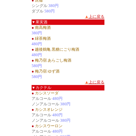
●
虎徹
シングル
380円
ダブル
580円
▲
上に戻る
▼果実酒
●
南高梅酒
380円
●
緑茶梅酒
480円
●
越後鶴亀 黒糖にごり梅酒
480円
●
梅乃宿 あらごし梅酒
580円
●
梅乃宿 ゆず酒
580円
▲
上に戻る
▼カクテル
●
カシスソーダ
アルコール
480円
ノンアルコール
380円
●
カシスオレンジ
アルコール
480円
ノンアルコール
380円
●
カシスウーロン
アルコール
480円