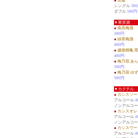
●
虎徹
シングル
38
ダブル
580円
▼果実酒
●
南高梅酒
380円
●
緑茶梅酒
480円
●
越後鶴亀 
480円
●
梅乃宿 あ
580円
●
梅乃宿 ゆ
580円
▼カクテル
●
カシスソー
アルコール
4
ノンアルコ
●
カシスオレ
アルコール
4
ノンアルコ
●
カシスウー
アルコール
4