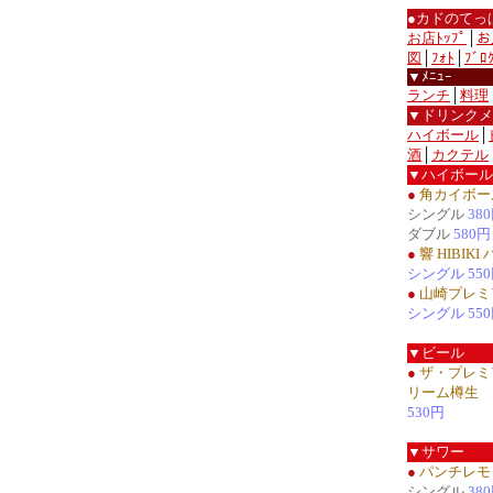
●カドのてっ
お店ﾄｯﾌﾟ
│
お
図
│
ﾌｫﾄ
│
ﾌﾞﾛ
▼ﾒﾆｭｰ
ランチ
│
料理
▼ドリンクメ
ハイボール
│
酒
│
カクテル
▼ハイボール
●
角カイボー
シングル
38
ダブル
580円
●
響 HIBIK
シングル 55
●
山崎プレミ
シングル 55
▼ビール
●
ザ・プレミ
リーム樽生
530円
▼サワー
●
パンチレモ
シングル
38