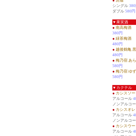
●
虎徹
シングル
38
ダブル
580円
▼果実酒
●
南高梅酒
380円
●
緑茶梅酒
480円
●
越後鶴亀 
480円
●
梅乃宿 あ
580円
●
梅乃宿 ゆ
580円
▼カクテル
●
カシスソー
アルコール
4
ノンアルコ
●
カシスオレ
アルコール
4
ノンアルコ
●
カシスウー
アルコール
4