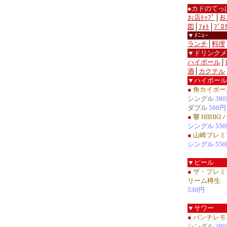
●カドのてっ
お店ﾄｯﾌﾟ
│
お
図
│
ﾌｫﾄ
│
ﾌﾞﾛ
▼ﾒﾆｭｰ
ランチ
│
料理
▼ドリンクメ
ハイボール
│
酒
│
カクテル
▼ハイボール
●
角カイボー
シングル
38
ダブル
580円
●
響 HIBIK
シングル 55
●
山崎プレミ
シングル 55
▼ビール
●
ザ・プレミ
リーム樽生
530円
▼サワー
●
パンチレモ
シングル
38