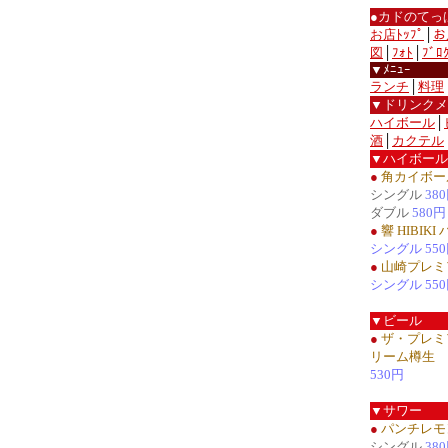
●カドのてっ
お店ﾄｯﾌﾟ
│
お
図
│
ﾌｫﾄ
│
ﾌﾞﾛ
▼ﾒﾆｭｰ
ランチ
│
料理
▼ドリンクメ
ハイボール
│
酒
│
カクテル
▼ハイボール
●
角カイボー
シングル
38
ダブル
580円
●
響 HIBIK
シングル 55
●
山崎プレミ
シングル 55
▼ビール
●
ザ・プレミ
リーム樽生
530円
▼サワー
●
パンチレモ
シングル
38