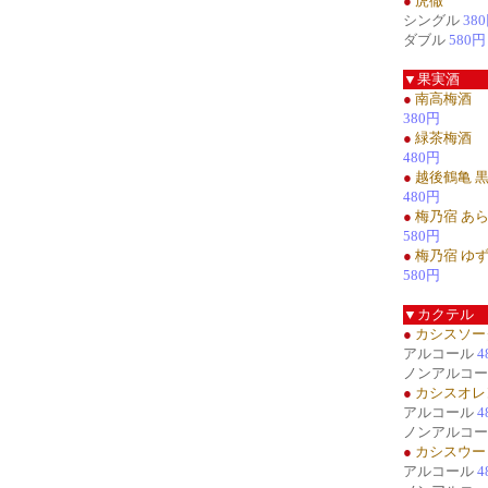
●
虎徹
シングル
38
ダブル
580円
▼果実酒
●
南高梅酒
380円
●
緑茶梅酒
480円
●
越後鶴亀 
480円
●
梅乃宿 あ
580円
●
梅乃宿 ゆ
580円
▼カクテル
●
カシスソー
アルコール
4
ノンアルコ
●
カシスオレ
アルコール
4
ノンアルコ
●
カシスウー
アルコール
4