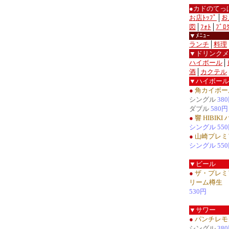
●カドのてっ
お店ﾄｯﾌﾟ
│
お
図
│
ﾌｫﾄ
│
ﾌﾞﾛ
▼ﾒﾆｭｰ
ランチ
│
料理
▼ドリンクメ
ハイボール
│
酒
│
カクテル
▼ハイボール
●
角カイボー
シングル
38
ダブル
580円
●
響 HIBIK
シングル 55
●
山崎プレミ
シングル 55
▼ビール
●
ザ・プレミ
リーム樽生
530円
▼サワー
●
パンチレモ
シングル
38