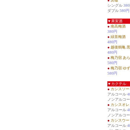
●
虎徹
シングル
38
ダブル
580円
▼果実酒
●
南高梅酒
380円
●
緑茶梅酒
480円
●
越後鶴亀 
480円
●
梅乃宿 あ
580円
●
梅乃宿 ゆ
580円
▼カクテル
●
カシスソー
アルコール
4
ノンアルコ
●
カシスオレ
アルコール
4
ノンアルコ
●
カシスウー
アルコール
4