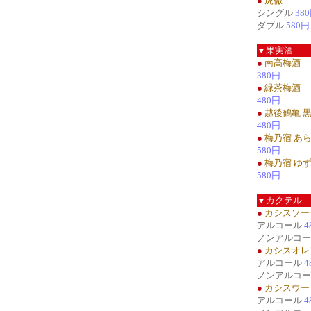
●
虎徹
シングル
38
ダブル
580円
▼果実酒
●
南高梅酒
380円
●
緑茶梅酒
480円
●
越後鶴亀 
480円
●
梅乃宿 あ
580円
●
梅乃宿 ゆ
580円
▼カクテル
●
カシスソー
アルコール
4
ノンアルコ
●
カシスオレ
アルコール
4
ノンアルコ
●
カシスウー
アルコール
4