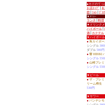
●カドのてっ
お店ﾄｯﾌﾟ
│
お
図
│
ﾌｫﾄ
│
ﾌﾞﾛ
▼ﾒﾆｭｰ
ランチ
│
料理
▼ドリンクメ
ハイボール
│
酒
│
カクテル
▼ハイボール
●
角カイボー
シングル
38
ダブル
580円
●
響 HIBIK
シングル 55
●
山崎プレミ
シングル 55
▼ビール
●
ザ・プレミ
リーム樽生
530円
▼サワー
●
パンチレモ
シングル
38