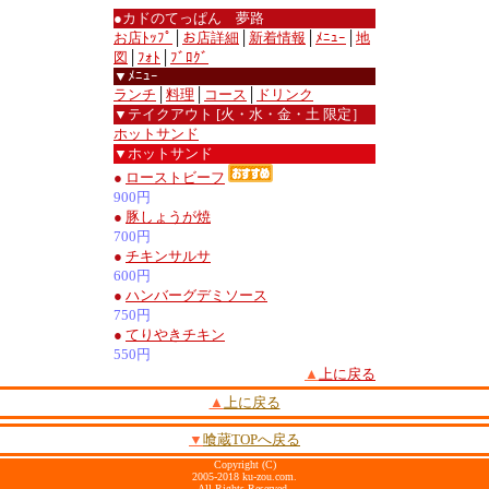
●カドのてっぱん 夢路
お店ﾄｯﾌﾟ
│
お店詳細
│
新着情報
│
ﾒﾆｭｰ
│
地
図
│
ﾌｫﾄ
│
ﾌﾞﾛｸﾞ
▼ﾒﾆｭｰ
ランチ
│
料理
│
コース
│
ドリンク
▼テイクアウト [火・水・金・土 限定］
ホットサンド
▼ホットサンド
●
ローストビーフ
900円
●
豚しょうが焼
700円
●
チキンサルサ
600円
●
ハンバーグデミソース
750円
●
てりやきチキン
550円
▲
上に戻る
▲
上に戻る
▼
喰蔵TOPへ戻る
Copyright (C)
2005-2018 ku-zou.com.
All Rights Reserved.