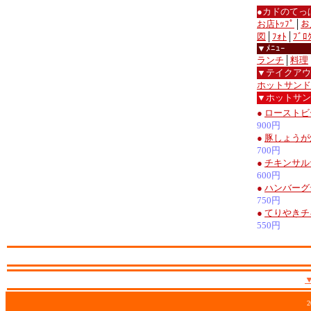
●カドのてっ
お店ﾄｯﾌﾟ
│
お
図
│
ﾌｫﾄ
│
ﾌﾞﾛ
▼ﾒﾆｭｰ
ランチ
│
料理
▼テイクアウ
ホットサンド
▼ホットサン
●
ローストビ
900円
●
豚しょうが
700円
●
チキンサル
600円
●
ハンバーグ
750円
●
てりやきチ
550円
2