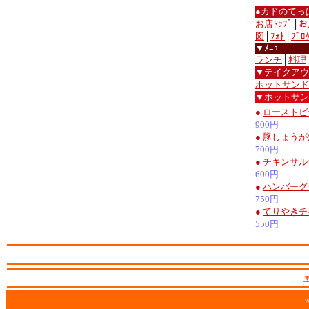
●カドのてっ
お店ﾄｯﾌﾟ
│
お
図
│
ﾌｫﾄ
│
ﾌﾞﾛ
▼ﾒﾆｭｰ
ランチ
│
料理
▼テイクアウ
ホットサンド
▼ホットサン
●
ローストビ
900円
●
豚しょうが
700円
●
チキンサル
600円
●
ハンバーグ
750円
●
てりやきチ
550円
2