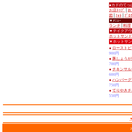
●カドのてっ
お店ﾄｯﾌﾟ
│
お
図
│
ﾌｫﾄ
│
ﾌﾞﾛ
▼ﾒﾆｭｰ
ランチ
│
料理
▼テイクアウ
ホットサンド
▼ホットサン
●
ローストビ
900円
●
豚しょうが
700円
●
チキンサル
600円
●
ハンバーグ
750円
●
てりやきチ
550円
2