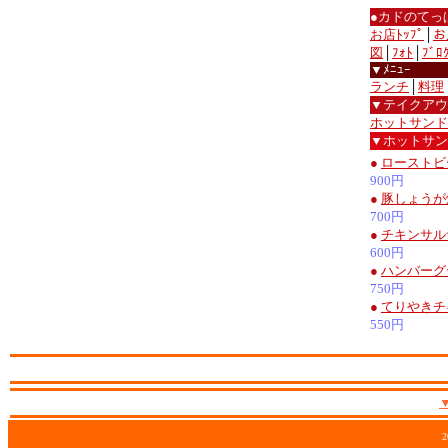
●カドのてっ
お店ﾄｯﾌﾟ
│
お
図
│
ﾌｫﾄ
│
ﾌﾞﾛ
▼ﾒﾆｭｰ
ランチ
│
料理
▼テイクアウ
ホットサンド
▼ホットサン
●
ローストビ
900円
●
豚しょうが
700円
●
チキンサル
600円
●
ハンバーグ
750円
●
てりやきチ
550円
2