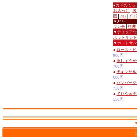
●カドのてっ
お店ﾄｯﾌﾟ
│
お
図
│
ﾌｫﾄ
│
ﾌﾞﾛ
▼ﾒﾆｭｰ
ランチ
│
料理
▼テイクアウ
ホットサンド
▼ホットサン
●
ローストビ
900円
●
豚しょうが
700円
●
チキンサル
600円
●
ハンバーグ
750円
●
てりやきチ
550円
2