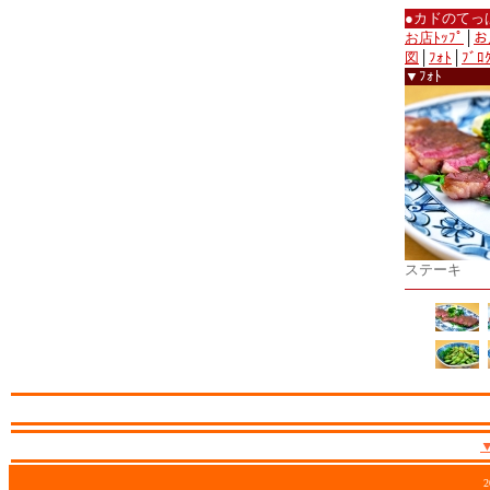
●カドのてっ
お店ﾄｯﾌﾟ
│
お
図
│
ﾌｫﾄ
│
ﾌﾞﾛ
▼ﾌｫﾄ
ステーキ
2