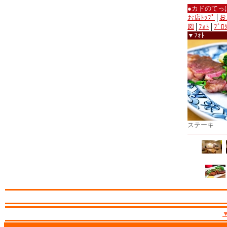
●カドのてっ
お店ﾄｯﾌﾟ
│
お
図
│
ﾌｫﾄ
│
ﾌﾞﾛ
▼ﾌｫﾄ
ステーキ