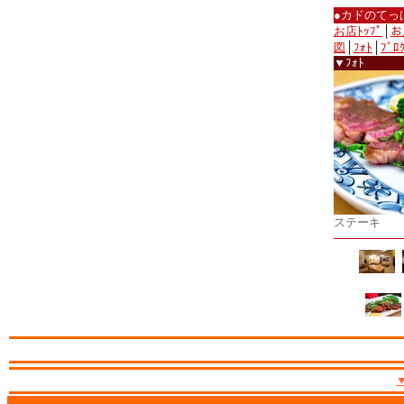
●カドのてっ
お店ﾄｯﾌﾟ
│
お
図
│
ﾌｫﾄ
│
ﾌﾞﾛ
▼ﾌｫﾄ
ステーキ