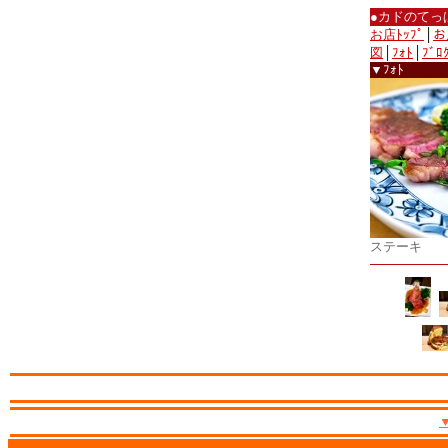
●カドのてっ
お店ﾄｯﾌﾟ
│
お
図
│
ﾌｫﾄ
│
ﾌﾞﾛ
▼ﾌｫﾄ
ステーキ