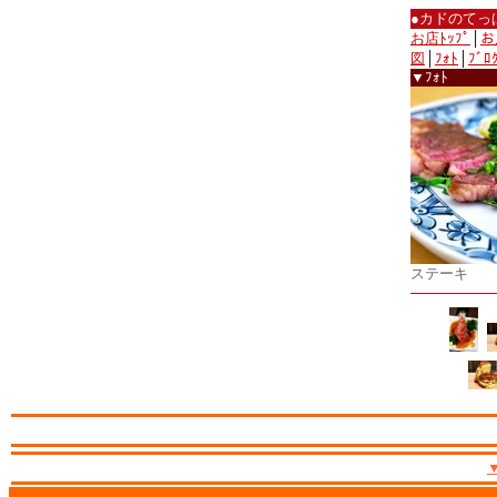
●カドのてっ
お店ﾄｯﾌﾟ
│
お
図
│
ﾌｫﾄ
│
ﾌﾞﾛ
▼ﾌｫﾄ
ステーキ