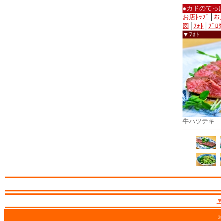
●カドのてっ
お店ﾄｯﾌﾟ
│
お
図
│
ﾌｫﾄ
│
ﾌﾞﾛ
▼ﾌｫﾄ
牛ハツテキ
2