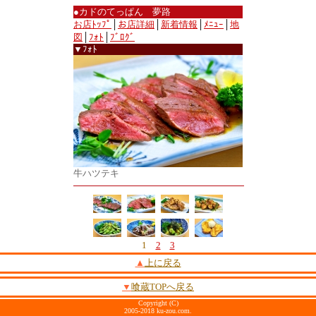
●カドのてっぱん 夢路
お店ﾄｯﾌﾟ
│
お店詳細
│
新着情報
│
ﾒﾆｭｰ
│
地
図
│
ﾌｫﾄ
│
ﾌﾞﾛｸﾞ
▼ﾌｫﾄ
牛ハツテキ
1
2
3
▲
上に戻る
▼
喰蔵TOPへ戻る
Copyright (C)
2005-2018 ku-zou.com.