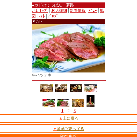
●カドのてっぱん 夢路
お店ﾄｯﾌﾟ
│
お店詳細
│
新着情報
│
ﾒﾆｭｰ
│
地
図
│
ﾌｫﾄ
│
ﾌﾞﾛｸﾞ
▼ﾌｫﾄ
牛ハツテキ
1
2
3
▲
上に戻る
▼
喰蔵TOPへ戻る
Copyright (C)