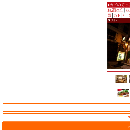
●カドのてっ
お店ﾄｯﾌﾟ
│
お
図
│
ﾌｫﾄ
│
ﾌﾞﾛ
▼ﾌｫﾄ
2