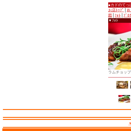
●カドのてっ
お店ﾄｯﾌﾟ
│
お
図
│
ﾌｫﾄ
│
ﾌﾞﾛ
▼ﾌｫﾄ
ラムチョップ