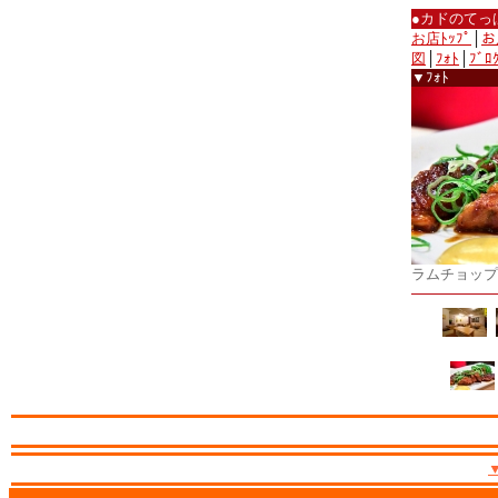
●カドのてっ
お店ﾄｯﾌﾟ
│
お
図
│
ﾌｫﾄ
│
ﾌﾞﾛ
▼ﾌｫﾄ
ラムチョップ